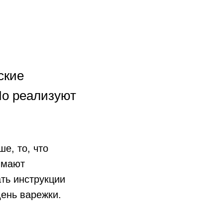
ские
Но реализуют
е, то, что
имают
ать инструкции
день варежки.