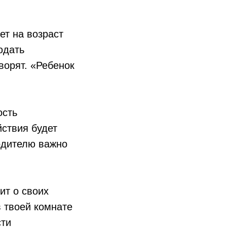
ет на возраст
юдать
ворят. «Ребенок
ость
ствия будет
родителю важно
ит о своих
в твоей комнате
сти