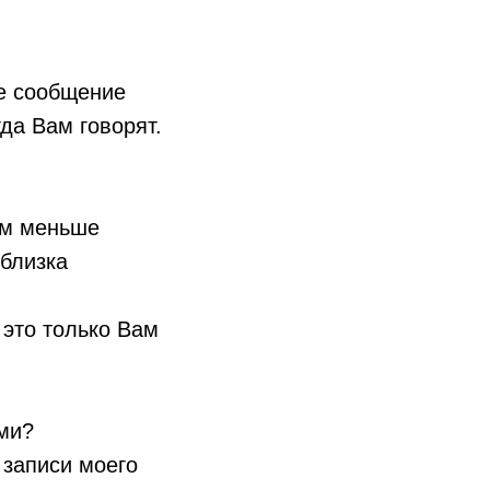
е сообщение
да Вам говорят.
ем меньше
 близка
 это только Вам
ми?
 записи моего