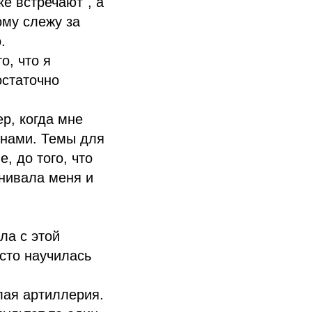
ке встречают", а
ому слежу за
.
о, что я
остаточно
ер, когда мне
 нами. Темы для
, до того, что
внивала меня и
ла с этой
осто научилась
лая артиллерия.