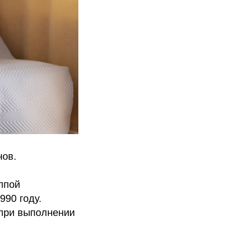
нов.
ппой
990 году.
 при выполнении