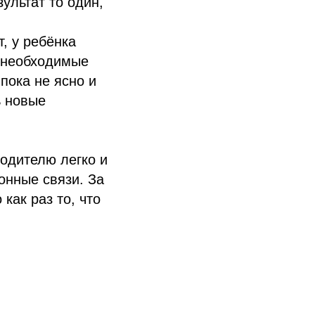
зультат то один,
, у ребёнка
ь необходимые
пока не ясно и
ь новые
родителю легко и
онные связи. За
как раз то, что