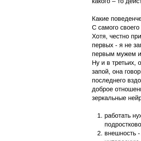
какого – то дей
Какие поведенче
С самого своего
Хотя, честно пр
первых - я не з
первым мужем и
Ну и в третьих,
запой, она говор
последнего вздо
доброе отношен
зеркальные нейр
работать ну
подростково
внешность -