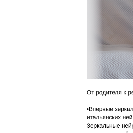
От родителя к р
•Впервые зерка
итальянских ней
Зеркальные нейр