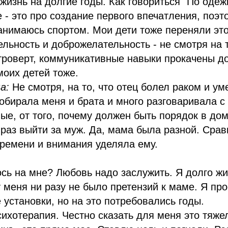
жизнь на долгие годы. Как говориться "По одеж
 - это про создание первого впечатления, поэт
анимаюсь спортом. Мои дети тоже переняли это
льность и доброжелательность - не смотря на т
троверт, коммуникативные навыки прокачены д
моих детей тоже.
а:
Не смотря, на то, что отец болел раком и ум
обирала меня и брата и много разговаривала с
ые, от того, почему должен быть порядок в доме
раз выйти за муж. Да, мама была разной. Сра
ремени и внимания уделяла ему.
ось на мне? Любовь надо заслужить. Я долго жи
у меня ни разу не было претензий к маме. Я пр
 установки, но на это потребовались годы.
сихотерапия. Честно сказать для меня это тяже