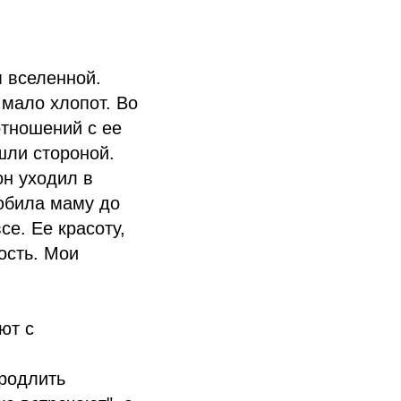
м вселенной.
 мало хлопот. Во
отношений с ее
шли стороной.
он уходил в
любила маму до
е. Ее красоту,
ость. Мои
ют с
продлить